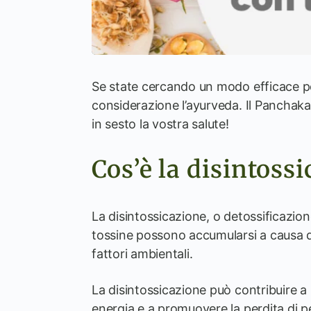
Se state cercando un modo efficace per
considerazione l’ayurveda. Il Panchaka
in sesto la vostra salute!
Cos’è la disintoss
La disintossicazione, o detossificazion
tossine possono accumularsi a causa di un
fattori ambientali.
La disintossicazione può contribuire a m
energia e a promuovere la perdita di p