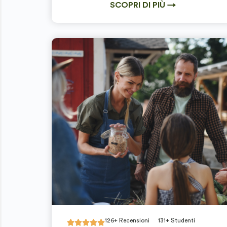
SCOPRI DI PIÙ →
126+ Recensioni
131+ Studenti




