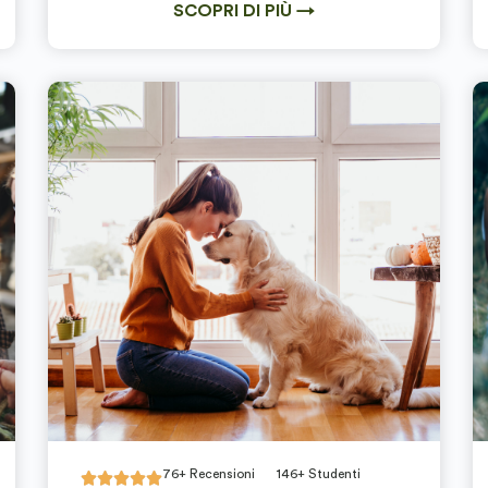
SCOPRI DI PIÙ →
76+ Recensioni
146+ Studenti




