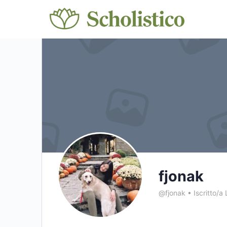
fjonak
@fjonak
•
Iscritto/a