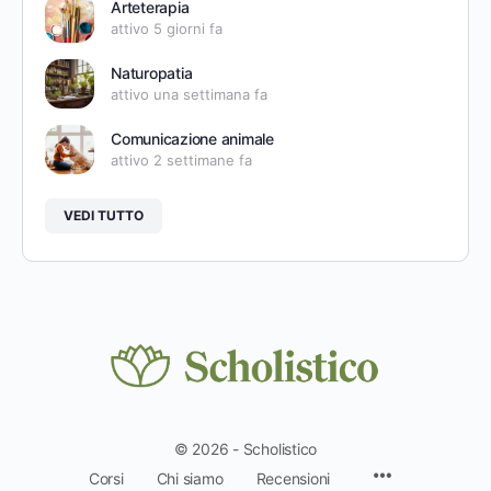
Arteterapia
attivo 5 giorni fa
Naturopatia
attivo una settimana fa
Comunicazione animale
attivo 2 settimane fa
VEDI TUTTO
© 2026 - Scholistico
Voci
Corsi
Chi siamo
Recensioni
del