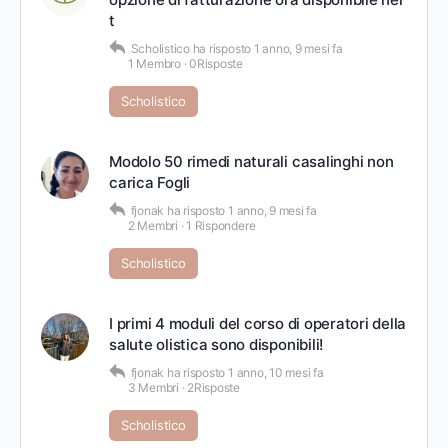
t
Scholistico
ha risposto
1 anno, 9 mesi fa
1 Membro
·
0Risposte
Scholistico
Modolo 50 rimedi naturali casalinghi non
carica Fogli
fjonak
ha risposto
1 anno, 9 mesi fa
2 Membri
·
1 Rispondere
Scholistico
I primi 4 moduli del corso di operatori della
salute olistica sono disponibili!
fjonak
ha risposto
1 anno, 10 mesi fa
3 Membri
·
2Risposte
Scholistico