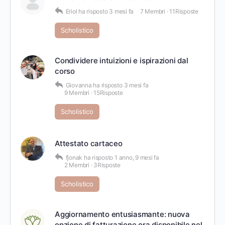
Eriol
ha risposto
3 mesi fa
7 Membri
·
11Risposte
Scholistico
Condividere intuizioni e ispirazioni dal
corso
Giovanna
ha risposto
3 mesi fa
9 Membri
·
15Risposte
Scholistico
Attestato cartaceo
fjonak
ha risposto
1 anno, 9 mesi fa
2 Membri
·
3Risposte
Scholistico
Aggiornamento entusiasmante: nuova
opzione di fatturazione ora disponibile nel