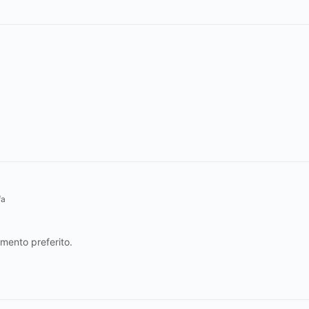
fa
omento preferito.