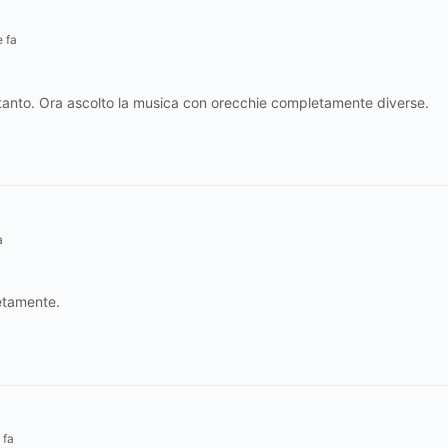
 fa
 tanto. Ora ascolto la musica con orecchie completamente diverse.
a
letamente.
 fa