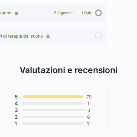
 suono
5 Argomenti
|
1 Quiz
i di terapia del suono
Valutazioni e recensioni
5
79
4
1
3
0
2
0
1
0