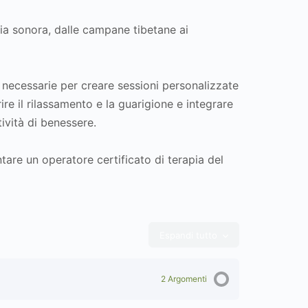
pia sonora, dalle campane tibetane ai
 necessarie per creare sessioni personalizzate
rire il rilassamento e la guarigione e integrare
tività di benessere.
tare un operatore certificato di terapia del
Espandi tutto
Moduli
2 Argomenti