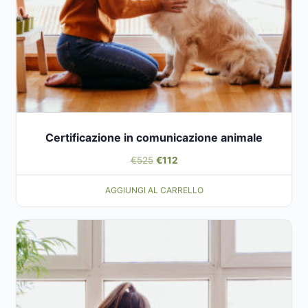
Certificazione in comunicazione animale
Il
Il
€
525
€
112
prezzo
prezzo
AGGIUNGI AL CARRELLO
originale
attuale
era:
è:
€525.
€112.