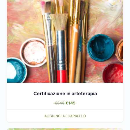
Certificazione in arteterapia
Il
Il
€
545
€
145
prezzo
prezzo
AGGIUNGI AL CARRELLO
originale
attuale
era:
è: