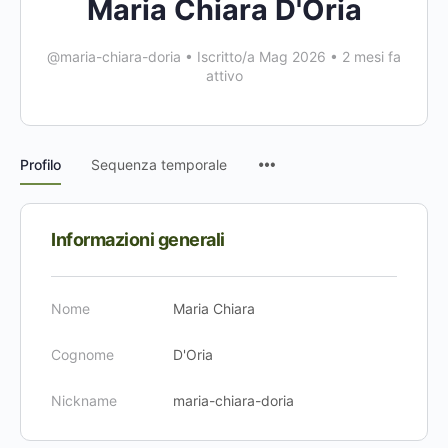
Maria Chiara D'Oria
@maria-chiara-doria
•
Iscritto/a Mag 2026
•
2 mesi fa
attivo
Voci
Profilo
Sequenza temporale
del
menu
Informazioni generali
Nome
Maria Chiara
Cognome
D'Oria
Nickname
maria-chiara-doria