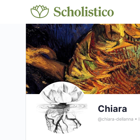
Chiara
@chiara-dellanna
•
I