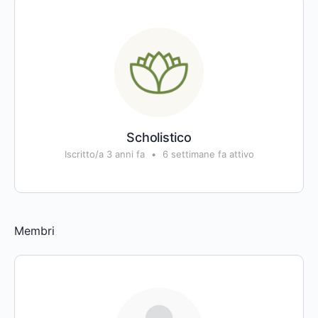
Scholistico
Iscritto/a 3 anni fa
•
6 settimane fa attivo
Membri