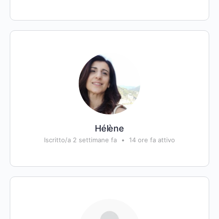
Hélène
Iscritto/a 2 settimane fa
•
14 ore fa attivo