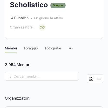
Scholistico
Gruppo
Pubblico
un giorno fa attivo
Organizzatore:
Voci
Membri
Foraggio
Fotografie
del
menu
2.954
Membri
Cerca
membri...
Organizzatori