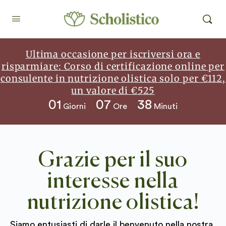
Ultima occasione per iscriversi ora e
risparmiare: Corso di certificazione online per
consulente in nutrizione olistica solo per €112,
un valore di €525
01
07
38
Giorni
Ore
Minuti
Grazie per il suo
interesse nella
nutrizione olistica!
Siamo entusiasti di darle il benvenuto nella nostra