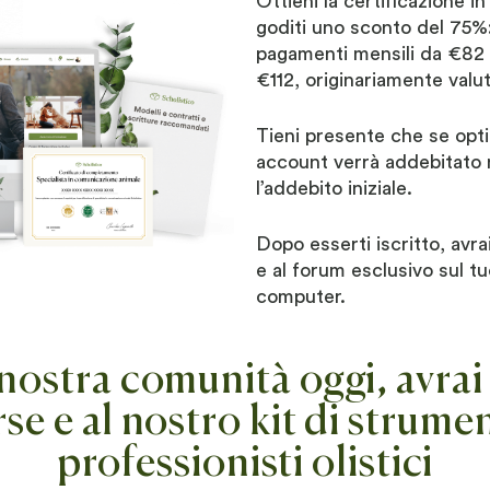
Ottieni la certificazione 
goditi uno sconto del 75%: 
pagamenti mensili da €82
€112, originariamente valu
Tieni presente che se opti p
account verrà addebitat
l’addebito iniziale.
Dopo esserti iscritto, avr
e al forum esclusivo sul tu
computer.
nostra comunità oggi, avra
rse e al nostro kit di strum
professionisti olistici