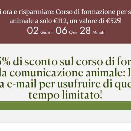
i ora e risparmiare: Corso di formazione per 
animale a solo €112, un valore di €525!
02
06
28
Giorni
Ore
Minuti
5% di sconto sul corso di f
lla comunicazione animale: I
a e-mail per usufruire di que
tempo limitato!