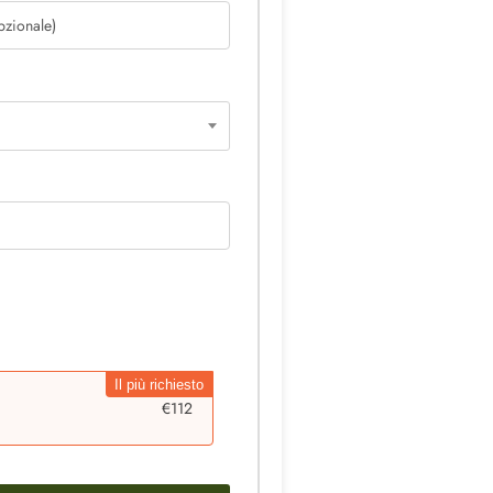
Il più richiesto
€
112