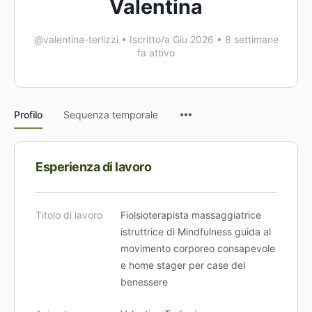
Valentina
@valentina-terlizzi
•
Iscritto/a Giu 2026
•
8 settimane
fa attivo
Voci
Profilo
Sequenza temporale
del
menu
Esperienza di lavoro
Titolo di lavoro
Fiolsioterapista massaggiatrice
istruttrice dì Mindfulness guida al
movimento corporeo consapevole
e home stager per case del
benessere