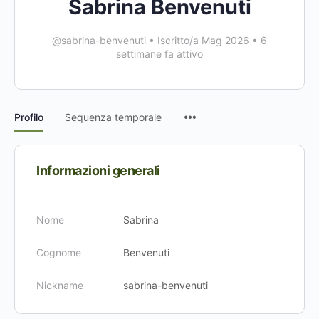
Sabrina Benvenuti
@sabrina-benvenuti
•
Iscritto/a Mag 2026
•
6
settimane fa attivo
Voci
Profilo
Sequenza temporale
del
menu
Informazioni generali
Nome
Sabrina
Cognome
Benvenuti
Nickname
sabrina-benvenuti