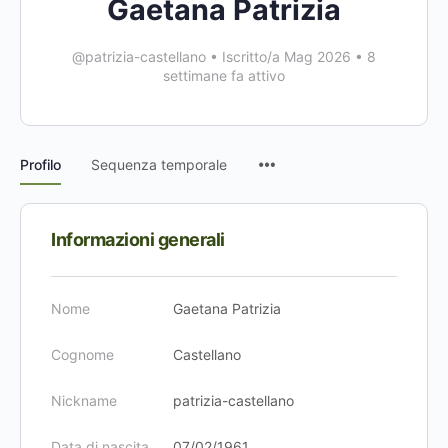
Gaetana Patrizia
@patrizia-castellano
•
Iscritto/a Mag 2026
•
8
settimane fa attivo
Voci
Profilo
Sequenza temporale
del
menu
Informazioni generali
Nome
Gaetana Patrizia
Cognome
Castellano
Nickname
patrizia-castellano
Data di nascita
07/02/1961