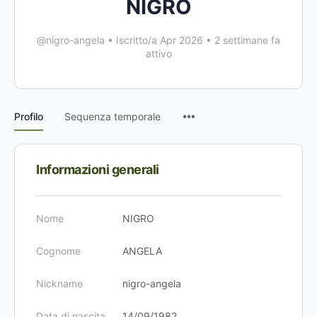
NIGRO
@nigro-angela
•
Iscritto/a Apr 2026
•
2 settimane fa
attivo
Voci
Profilo
Sequenza temporale
del
menu
Informazioni generali
Nome
NIGRO
Cognome
ANGELA
Nickname
nigro-angela
Data di nascita
14/09/1982