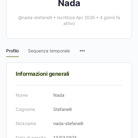
Nada
@nada-stefanelli
•
Iscritto/a Apr 2026
•
4 giorni fa
attivo
Voci
Profilo
Sequenza temporale
del
menu
Informazioni generali
Nome
Nada
Cognome
Stefanelli
Nickname
nada-stefanelli
Data di nascita
13/03/1974