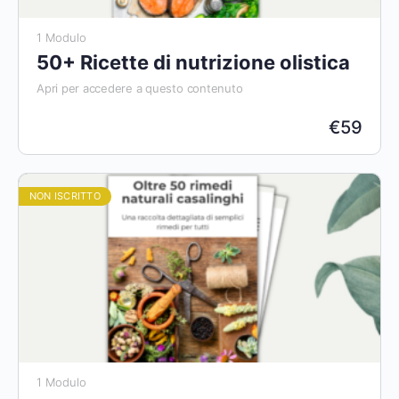
1 Modulo
50+ Ricette di nutrizione olistica
Apri per accedere a questo contenuto
€
59
NON ISCRITTO
1 Modulo